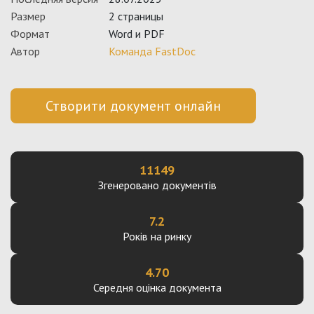
Размер
2 страницы
Формат
Word и PDF
Автор
Команда FastDoc
Створити документ онлайн
11149
Згенеровано документів
7.2
Років на ринку
4.70
Середня оцінка документа