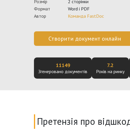
Розмір
2 сторінки
Формат
Word і PDF
Автор
Команда FastDoc
Створити документ онлайн
11149
7.2
Згенеровано документів
Років на ринку
Претензія про відшкод