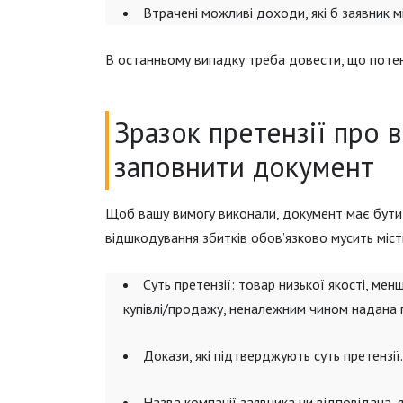
Втрачені можливі доходи, які б заявник мі
В останньому випадку треба довести, що потен
Зразок претензії про 
заповнити документ
Щоб вашу вимогу виконали, документ має бути 
відшкодування збитків обов’язково мусить міст
Суть претензії: товар низької якості, мен
купівлі/продажу, неналежним чином надана 
Докази, які підтверджують суть претензії.
Назва компанії заявника чи відповідача, 