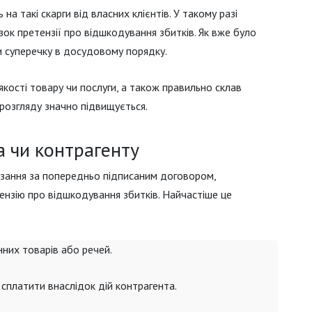
на такі скарги від власних клієнтів. У такому разі
ок претензії про відшкодування збитків. Як вже було
 суперечку в досудовому порядку.
якості товару чи послуги, а також правильно склав
 розгляду значно підвищується.
а чи контрагенту
’язання за попередньо підписаним договором,
нзію про відшкодування збитків. Найчастіше це
них товарів або речей.
є сплатити внаслідок дій контрагента.