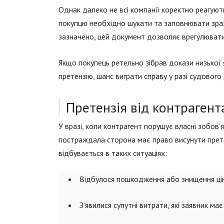
Однак далеко не всі компанії коректно реагують 
покупцю необхідно шукати та заповнювати зраз
зазначено, цей документ дозволяє врегулювати
Якщо покупець ретельно зібрав докази низької 
претензію, шанс виграти справу у разі судового
Претензія від контрагент
У вразі, коли контрагент порушує власні зобов
постраждала сторона має право висунути прете
відбувається в таких ситуаціях:
Відбулося пошкодження або знищення цін
З’явилися супутні витрати, які заявник ма