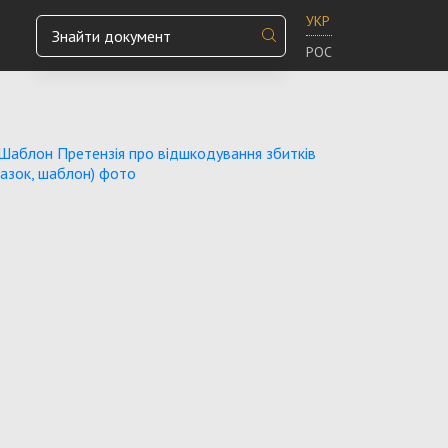
УКР
РОС