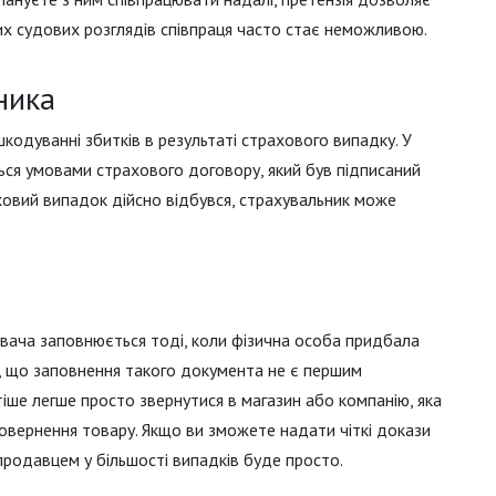
лих судових розглядів співпраця часто стає неможливою.
ника
кодуванні збитків в результаті страхового випадку. У
ться умовами страхового договору, який був підписаний
ховий випадок дійсно відбувся, страхувальник може
ивача заповнюється тоді, коли фізична особа придбала
и, що заповнення такого документа не є першим
іше легше просто звернутися в магазин або компанію, яка
повернення товару. Якщо ви зможете надати чіткі докази
 продавцем у більшості випадків буде просто.