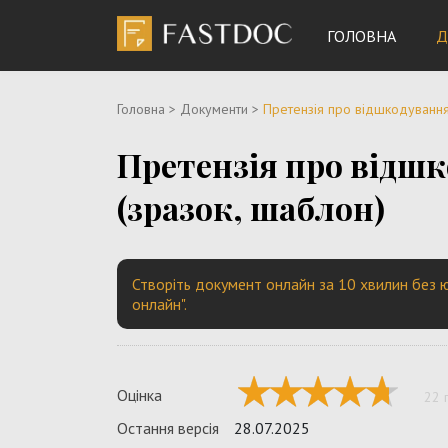
ГОЛОВНА
Д
Головна
>
Документи
>
Претензія про відшкодування 
Претензія про відшк
(зразок, шаблон)
Створіть документ онлайн за 10 хвилин без ю
онлайн".
Оцінка
22 
Остання версія
28.07.2025