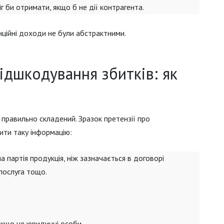
г би отримати, якщо б не дії контрагента.
ційні доходи не були абстрактними.
відшкодування збитків: як
правильно складений. Зразок претензії про
ити таку інформацію:
ша партія продукція, ніж зазначається в договорі
послуга тощо.
якщо це юридичні особи.