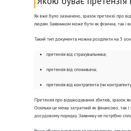
Якою буває претензія 
Як вже було зазначено, зразок претензії про в
людям. Заявником може бути як фізична, так і 
Такий тип документа можна розділити на 3 осн
претензія від страхувальника;
претензія від споживача;
претензія від контрагента (чи контрагенту
Претензія про відшкодування збитків, зразок я
Оскільки це менш затратний як фінансово, так і
досудовому порядку. Заявнику не потрібно спла
Якщо збитки висуваються контрагенту, але ви п