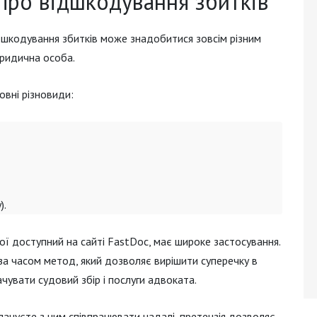
про відшкодування збитків
ідшкодування збитків може знадобитися зовсім різним
юридична особа.
овні різновиди:
).
кої доступний на сайті FastDoc, має широке застосування.
 за часом метод, який дозволяє вирішити суперечку в
чувати судовий збір і послуги адвоката.
лануєте з ним співпрацювати надалі, претензія дозволяє