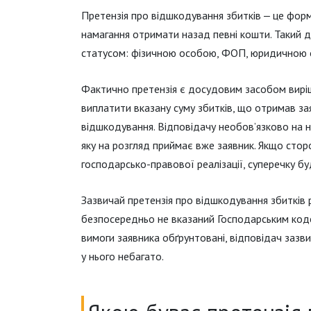
Претензія про відшкодування збитків ‒ це форм
намагання отримати назад певні кошти. Такий
статусом: фізичною особою, ФОП, юридичною 
Фактично претензія є досудовим засобом виріш
виплатити вказану суму збитків, що отримав за
відшкодування. Відповідачу необов’язково на 
яку на розгляд приймає вже заявник. Якщо сторо
господарсько-правової реалізації, суперечку б
Зазвичай претензія про відшкодування збитків 
безпосередньо не вказаний Господарським код
вимоги заявника обґрунтовані, відповідач зазви
у нього небагато.