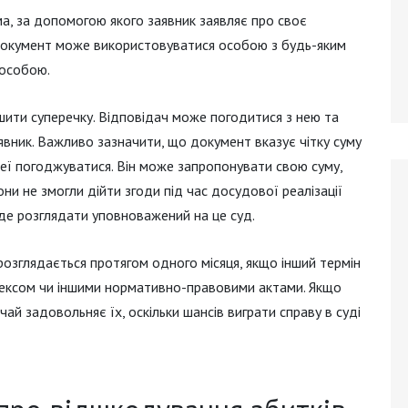
а, за допомогою якого заявник заявляє про своє
 документ може використовуватися особою з будь-яким
особою.
ити суперечку. Відповідач може погодитися з нею та
явник. Важливо зазначити, що документ вказує чітку суму
неї погоджуватися. Він може запропонувати свою суму,
ни не змогли дійти згоди під час досудової реалізації
уде розглядати уповноважений на це суд.
розглядається протягом одного місяця, якщо інший термін
ексом чи іншими нормативно-правовими актами. Якщо
чай задовольняє їх, оскільки шансів виграти справу в суді