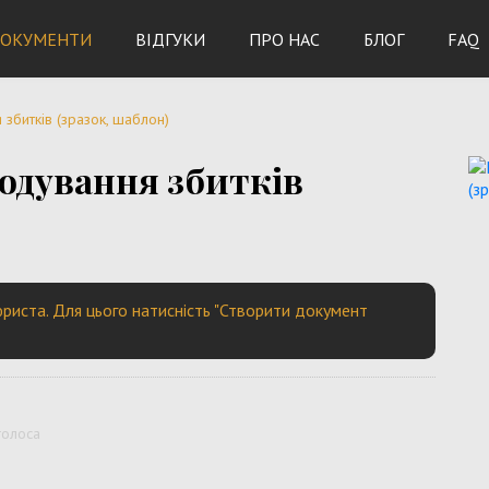
ОКУМЕНТИ
ВІДГУКИ
ПРО НАС
БЛОГ
FAQ
збитків (зразок, шаблон)
одування збитків
риста. Для цього натисність "Створити документ
голоса