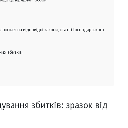
илаються на відповідні закони, статті Господарського
них збитків.
ування збитків: зразок від