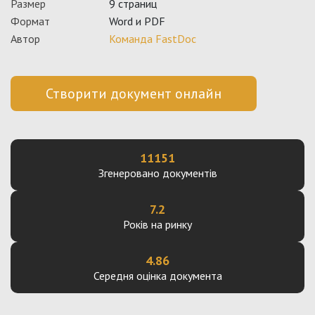
Размер
9 страниц
Формат
Word и PDF
Автор
Команда FastDoc
Створити документ онлайн
11151
Згенеровано документів
7.2
Років на ринку
4.86
Середня оцінка документа