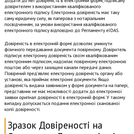
додати до неї довіреність в електронній формі, підписану
довірителем з використанням кваліфікованого
електронного підпису. Електронна довіреність має таку
саму юридичну силу, як паперова з нотаріальним
посвідченням, за умови використання кваліфікованого
електронного підпису відповідно до Регламенту eIDAS.
Довіреність в електронній формі дозволяє уникнути
фізичного передавання документа повіреному. Довіритель
підписує електронну довіреність своїм кваліфікованим
електронним підписом, надсилає повіреному електронною
поштою або через захищені канали передачі даних.
Повірений пред'являє електронну довіреність органу або
установі, яка приймає електронні документи. Якщо
довіреність видана заявником у формі документа на папері,
представник не має можливості додати до електронної
заявки оригінал довіреності в електронній формі. У такому
випадку допускається подання електронної сканованої
копії довіреності.
Зразок Довіреності на