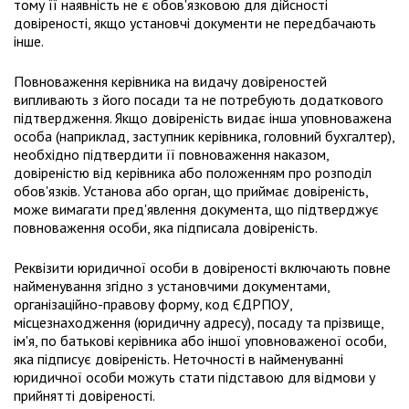
тому її наявність не є обов'язковою для дійсності
довіреності, якщо установчі документи не передбачають
інше.
Повноваження керівника на видачу довіреностей
випливають з його посади та не потребують додаткового
підтвердження. Якщо довіреність видає інша уповноважена
особа (наприклад, заступник керівника, головний бухгалтер),
необхідно підтвердити її повноваження наказом,
довіреністю від керівника або положенням про розподіл
обов'язків. Установа або орган, що приймає довіреність,
може вимагати пред'явлення документа, що підтверджує
повноваження особи, яка підписала довіреність.
Реквізити юридичної особи в довіреності включають повне
найменування згідно з установчими документами,
організаційно-правову форму, код ЄДРПОУ,
місцезнаходження (юридичну адресу), посаду та прізвище,
ім'я, по батькові керівника або іншої уповноваженої особи,
яка підписує довіреність. Неточності в найменуванні
юридичної особи можуть стати підставою для відмови у
прийнятті довіреності.