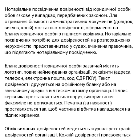
Нотаріальне посвідчення довіреності від юридичної особи
обов'язкове у випадках, передбачених законом. Для
отримання більшості адміністративних документів (довідок,
витягів, копій) достатньо довіреності, оформленої на
бланку юридичної особи з підписом керівника. Нотаріальне
посвідчення потрібне для довіреностей на розпорядження
нерухомістю, представництво у судах, вчинення правочинів,
що підлягають нотаріальному посвідченню.
Бланк довіреності юридичної особи зазвичай містить
логотип, повне найменування організації, реквізити (адреса,
телефон, електронна пошта, код ЄДРПОУ). Текст
довіреності друкується на офіційному бланку або на
звичайному аркуші з відтиском штампу організації. Підпис
керівника проставляється власноруч, використання
факсиміле не допускається. Печатка (за наявності)
проставляється так, щоб частина відбитка накладалася на
підпис керівника.
Облік виданих довіреностей ведеться в журналі реєстрації
довіреностей організації. Кожній довіреності присвоюється