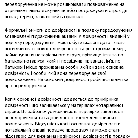
передоручення не може розширювати повноваження на
отримання інших документів або продовжувати строк дії
понад термін, зазначений в оригіналі.
Формальні вимоги до довіреності в порядку передоручення
встановлені підзаконними актами. У довіреності, виданій у
порядку передоручення, мають бути вказані дата і місце
посвідчення основної довіреності, та реєстровий номер,
найменування нотаріального округу, прізвище, ім'я та по
батькові нотаріуса, який її посвідчив, прізвище, ім'я, по
батькові і місце проживання особи, якій видана основна
довіреність, і особи, якій вона передоручає свої
повноваження. На основній довіреності робиться відмітка
про передоручення.
Копія основної довіреності додається до примірника
довіреності, що залишається у матеріалах нотаріальної
справи. Це забезпечує можливість перевірки законності
передоручення та відповідності обсягу делегованих
повноважень. Відсутність копії основної довіреності в
нотаріальній справі порушує процедуру та може стати
підставою для визнання недійсності довіреності в порядку