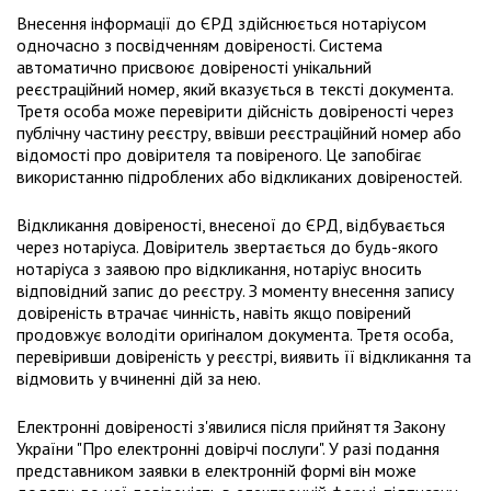
Внесення інформації до ЄРД здійснюється нотаріусом
одночасно з посвідченням довіреності. Система
автоматично присвоює довіреності унікальний
реєстраційний номер, який вказується в тексті документа.
Третя особа може перевірити дійсність довіреності через
публічну частину реєстру, ввівши реєстраційний номер або
відомості про довірителя та повіреного. Це запобігає
використанню підроблених або відкликаних довіреностей.
Відкликання довіреності, внесеної до ЄРД, відбувається
через нотаріуса. Довіритель звертається до будь-якого
нотаріуса з заявою про відкликання, нотаріус вносить
відповідний запис до реєстру. З моменту внесення запису
довіреність втрачає чинність, навіть якщо повірений
продовжує володіти оригіналом документа. Третя особа,
перевіривши довіреність у реєстрі, виявить її відкликання та
відмовить у вчиненні дій за нею.
Електронні довіреності з'явилися після прийняття Закону
України "Про електронні довірчі послуги". У разі подання
представником заявки в електронній формі він може