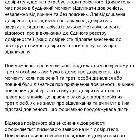
довірителя, що не потребує згоди повіреного. Довіритель
має право в будь-який момент відкликати довіреність,
незалежно від причин та без пояснень. Для відкликання
довіреності, посвідченої нотаріально, довіритель
звертається до нотаріуса із заявою. Нотаріус вносить
відомості про відкликання до Єдиного реєстру
довіреностей (якщо довіреність підлягає внесенню до
реєстру) та видає довірителю засвідчену заяву про
відкликання.
Повідомлення про відкликання надсилається повіреному та
третім особам, яким було відомо про довіреність. До
моменту, коли повірений та треті особи дізналися або
повинні були дізнатися про припинення довіреності, вчинені
повіреним дії зберігають силу для довірителя та його
правонаступників. Це правило захищає добросовісних
третіх осіб, які не знали про відкликання та вчинили дії на
підставі довіреності, що формально продовжувала діяти.
Відмова повіреного від виконання довіреності
оформляється письмовою заявою на ім'я довірителя.
Повірений повинен негайно повідомити довірителя про