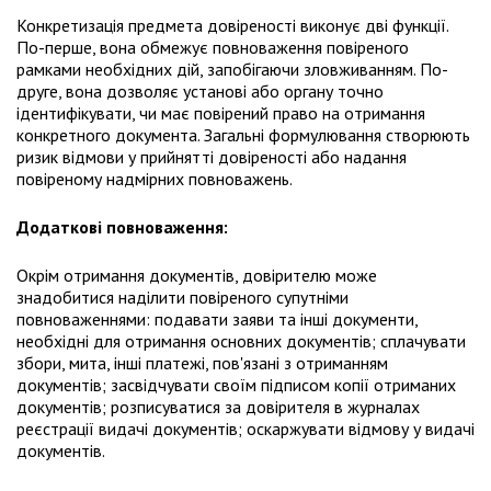
Конкретизація предмета довіреності виконує дві функції.
По-перше, вона обмежує повноваження повіреного
рамками необхідних дій, запобігаючи зловживанням. По-
друге, вона дозволяє установі або органу точно
ідентифікувати, чи має повірений право на отримання
конкретного документа. Загальні формулювання створюють
ризик відмови у прийнятті довіреності або надання
повіреному надмірних повноважень.
Додаткові повноваження:
Окрім отримання документів, довірителю може
знадобитися наділити повіреного супутніми
повноваженнями: подавати заяви та інші документи,
необхідні для отримання основних документів; сплачувати
збори, мита, інші платежі, пов'язані з отриманням
документів; засвідчувати своїм підписом копії отриманих
документів; розписуватися за довірителя в журналах
реєстрації видачі документів; оскаржувати відмову у видачі
документів.