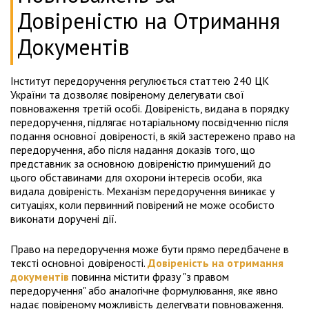
Довіреністю на Отримання
Документів
Інститут передоручення регулюється статтею 240 ЦК
України та дозволяє повіреному делегувати свої
повноваження третій особі. Довіреність, видана в порядку
передоручення, підлягає нотаріальному посвідченню після
подання основної довіреності, в якій застережено право на
передоручення, або після надання доказів того, що
представник за основною довіреністю примушений до
цього обставинами для охорони інтересів особи, яка
видала довіреність. Механізм передоручення виникає у
ситуаціях, коли первинний повірений не може особисто
виконати доручені дії.
Право на передоручення може бути прямо передбачене в
тексті основної довіреності.
Довіреність на отримання
документів
повинна містити фразу "з правом
передоручення" або аналогічне формулювання, яке явно
надає повіреному можливість делегувати повноваження.