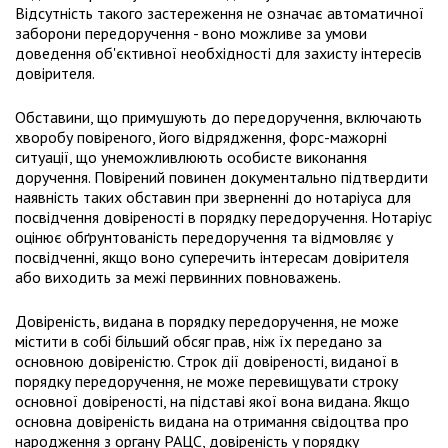
Відсутність такого застереження не означає автоматичної
заборони передоручення - воно можливе за умови
доведення об'єктивної необхідності для захисту інтересів
довірителя.
Обставини, що примушують до передоручення, включають
хворобу повіреного, його відрядження, форс-мажорні
ситуації, що унеможливлюють особисте виконання
доручення. Повірений повинен документально підтвердити
наявність таких обставин при зверненні до нотаріуса для
посвідчення довіреності в порядку передоручення. Нотаріус
оцінює обґрунтованість передоручення та відмовляє у
посвідченні, якщо воно суперечить інтересам довірителя
або виходить за межі первинних повноважень.
Довіреність, видана в порядку передоручення, не може
містити в собі більший обсяг прав, ніж їх передано за
основною довіреністю. Строк дії довіреності, виданої в
порядку передоручення, не може перевищувати строку
основної довіреності, на підставі якої вона видана. Якщо
основна довіреність видана на отримання свідоцтва про
народження з органу РАЦС, довіреність у порядку