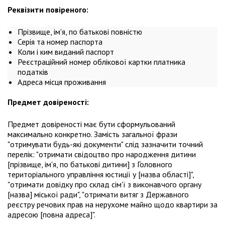
Реквізити повіреного:
Прізвище, ім'я, по батькові повністю
Серія та номер паспорта
Коли і ким виданий паспорт
Реєстраційний номер облікової картки платника
податків
Адреса місця проживання
Предмет довіреності:
Предмет довіреності має бути сформульований
максимально конкретно. Замість загальної фрази
"отримувати будь-які документи" слід зазначити точний
перелік: "отримати свідоцтво про народження дитини
[прізвище, ім'я, по батькові дитини] з Головного
територіального управління юстиції у [назва області]",
"отримати довідку про склад сім'ї з виконавчого органу
[назва] міської ради", "отримати витяг з Державного
реєстру речових прав на нерухоме майно щодо квартири за
адресою [повна адреса]".