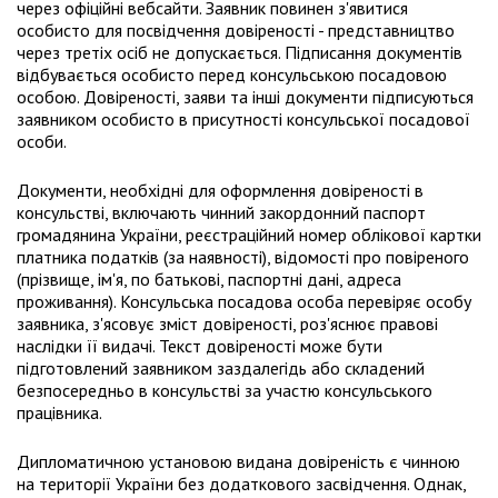
через офіційні вебсайти. Заявник повинен з'явитися
особисто для посвідчення довіреності - представництво
через третіх осіб не допускається. Підписання документів
відбувається особисто перед консульською посадовою
особою. Довіреності, заяви та інші документи підписуються
заявником особисто в присутності консульської посадової
особи.
Документи, необхідні для оформлення довіреності в
консульстві, включають чинний закордонний паспорт
громадянина України, реєстраційний номер облікової картки
платника податків (за наявності), відомості про повіреного
(прізвище, ім'я, по батькові, паспортні дані, адреса
проживання). Консульська посадова особа перевіряє особу
заявника, з'ясовує зміст довіреності, роз'яснює правові
наслідки її видачі. Текст довіреності може бути
підготовлений заявником заздалегідь або складений
безпосередньо в консульстві за участю консульського
працівника.
Дипломатичною установою видана довіреність є чинною
на території України без додаткового засвідчення. Однак,