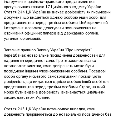
інструментів цивільно-правового представництва,
врегульованих главою 17 Цивільного кодексу України.
Стаття 244 ЦК України визначає довіреність як письмовий
документ, що видається однією особою іншій особі для
представництва перед третіми особами. Цей юридичний
інструмент дозволяє делегувати повноваження на
отримання офіційних паперів від державних органів,
установ, організацій.
Загальне правило Закону України "Про нотаріат"
передбачає нотаріальне посвідчення довіреностей для
надання їм юридичної сили. Проте законодавство
встановлює винятки, коли довіреність може бути
посвідчена іншими уповноваженими особами. Посадові
особи органу місцевого самоврядування посвідчують
довіреність, що видається однією особою іншій особі для
представництва перед третіми особами. Строк, на який
може бути видана довіреність, визначається цивільним
законодавством України.
Стаття 245 ЦК України встановлює випадки, коли
довіреність прирівнюється до нотаріально посвідченої без