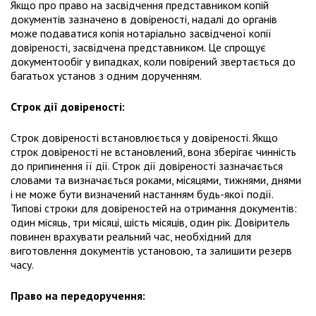
Якщо про право на засвідчення представником копій
документів зазначено в довіреності, надалі до органів
може подаватися копія нотаріально засвідченої копії
довіреності, засвідчена представником. Це спрощує
документообіг у випадках, коли повірений звертається до
багатьох установ з одним дорученням.
Строк дії довіреності:
Строк довіреності встановлюється у довіреності. Якщо
строк довіреності не встановлений, вона зберігає чинність
до припинення її дії. Строк дії довіреності зазначається
словами та визначається роками, місяцями, тижнями, днями
і не може бути визначений настанням будь-якої події.
Типові строки для довіреностей на отримання документів:
один місяць, три місяці, шість місяців, один рік. Довіритель
повинен врахувати реальний час, необхідний для
виготовлення документів установою, та залишити резерв
часу.
Право на передоручення: