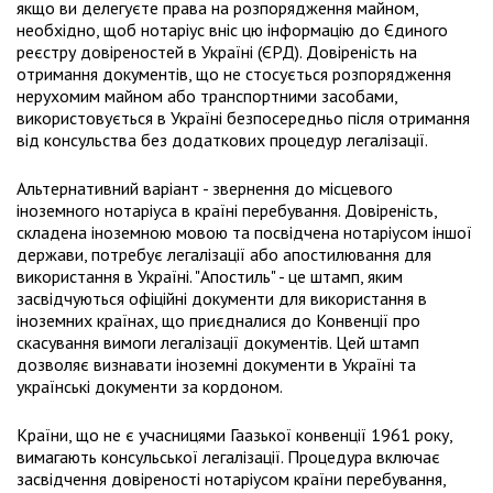
якщо ви делегуєте права на розпорядження майном,
необхідно, щоб нотаріус вніс цю інформацію до Єдиного
реєстру довіреностей в Україні (ЄРД). Довіреність на
отримання документів, що не стосується розпорядження
нерухомим майном або транспортними засобами,
використовується в Україні безпосередньо після отримання
від консульства без додаткових процедур легалізації.
Альтернативний варіант - звернення до місцевого
іноземного нотаріуса в країні перебування. Довіреність,
складена іноземною мовою та посвідчена нотаріусом іншої
держави, потребує легалізації або апостилювання для
використання в Україні. "Апостиль" - це штамп, яким
засвідчуються офіційні документи для використання в
іноземних країнах, що приєдналися до Конвенції про
скасування вимоги легалізації документів. Цей штамп
дозволяє визнавати іноземні документи в Україні та
українські документи за кордоном.
Країни, що не є учасницями Гаазької конвенції 1961 року,
вимагають консульської легалізації. Процедура включає
засвідчення довіреності нотаріусом країни перебування,