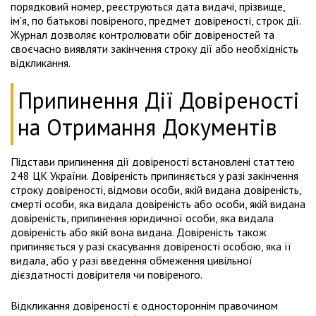
порядковий номер, реєструються дата видачі, прізвище,
ім'я, по батькові повіреного, предмет довіреності, строк дії.
Журнал дозволяє контролювати обіг довіреностей та
своєчасно виявляти закінчення строку дії або необхідність
відкликання.
Припинення Дії Довіреності
на Отримання Документів
Підстави припинення дії довіреності встановлені статтею
248 ЦК України. Довіреність припиняється у разі закінчення
строку довіреності, відмови особи, якій видана довіреність,
смерті особи, яка видала довіреність або особи, якій видана
довіреність, припинення юридичної особи, яка видала
довіреність або якій вона видана. Довіреність також
припиняється у разі скасування довіреності особою, яка її
видала, або у разі введення обмеження цивільної
дієздатності довірителя чи повіреного.
Відкликання довіреності є одностороннім правочином