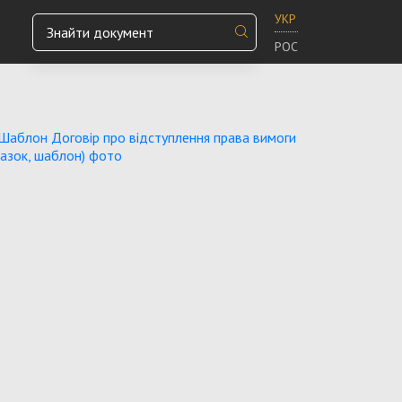
УКР
РОС