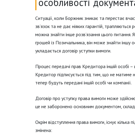
особливості документ
Ситуації, коли Боржник зникає та перестає вч
зв’язок та не дає ніяких гарантій, трапляються 
можна знайти інше розв’язання цього питання. 
грошей із Позичальника, він може знайти іншу о
укладається договір уступки вимоги.
Процес передачі прав Кредитора іншій особі – 
Кредитор підписується під тим, що не матиме н
тепер будуть передані іншій особі чи компанії.
Договір про уступку права вимоги може здійсню
це не заборонено основним документом, скла
Окрім відступлення права вимоги, існує кілька
змінена: