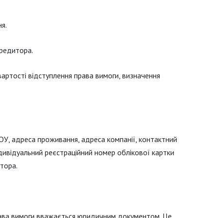
я.
редитора.
артості відступлення права вимоги, визначення
ОУ, адреса проживання, адреса компанії, контактний
дивідуальний реєстраційний номер облікової картки
тора.
права вимоги вважається юридичним документом. Це