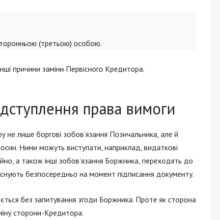
сторонньою (третьою) особою.
нші причини заміни Первісного Кредитора.
ідступлення права вимоги
 не лише боргові зобов’язання Позичальника, але й
дносин. Ними можуть виступати, наприклад, видаткові
айно, а також інші зобов’язання Боржника, переходять до
 існують безпосередньо на момент підписання документу.
ається без запитування згоди Боржника. Проте як сторона
міну сторони-Кредитора.