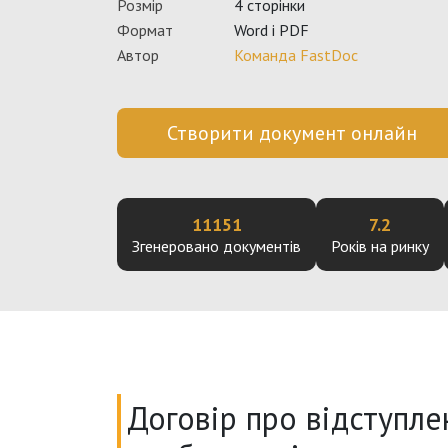
Розмір
4 сторінки
Формат
Word і PDF
Автор
Команда FastDoc
Створити документ онлайн
11151
7.2
Згенеровано документів
Років на ринку
Договір про відступле