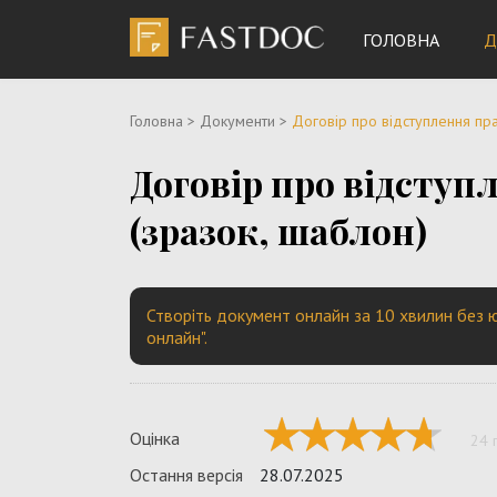
ГОЛОВНА
Д
Головна
>
Документи
>
Договір про відступлення пра
Договір про відступ
(зразок, шаблон)
Створіть документ онлайн за 10 хвилин без ю
онлайн".
Оцінка
24 
Остання версія
28.07.2025