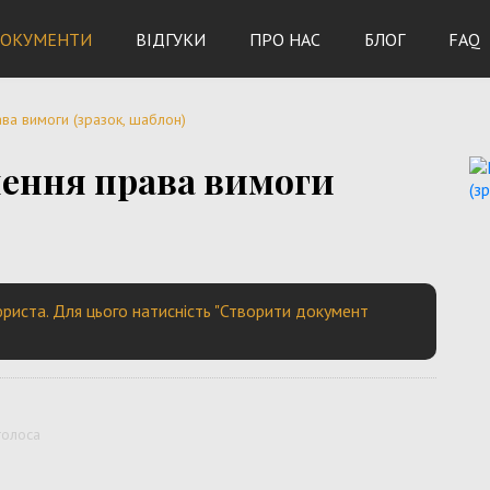
ОКУМЕНТИ
ВІДГУКИ
ПРО НАС
БЛОГ
FAQ
ва вимоги (зразок, шаблон)
лення права вимоги
риста. Для цього натисність "Створити документ
голоса