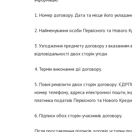
Номер договору. Дата та місце його укладанн
Найменування особи Первісного та Нового К
Узгодження предмету договору з вказанням в
відповідальності двох сторін угоди.
Термін виконання дії договору.
Повні реквізити двох сторін договору: ЄДРП
номер телефону, адреса електронної пошти, ін
платника податків Первісного та Нового Креди
Підписи обох сторін-учасників договору.
Після проставлення підписів договір уступки 