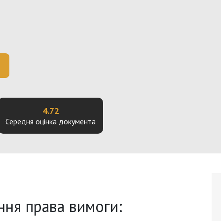
4.72
Середня оцінка документа
ння права вимоги: