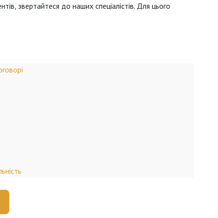
ів, звертайтеся до наших спеціалістів. Для цього
оговорі
льність