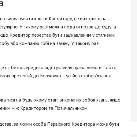
а
асно виплачувати кошти Кредитору, не виходить на
регулярно. У такому разі можна подати позов до суду, а
Якщо Кредитор перестає бути зацікавленим у стягненні
собу або компанію собі на заміну. У такому разі
це і є безпосередньо відступлення права вимоги. Тобто
іяких претензій до Боржника – усі його зобов’язання
ватися на будь-якому етапі виконання зобов’язань, якщо
деним між Кредитором та Позичальником.
 підстав, за якими особа Первісного Кредитора може бути