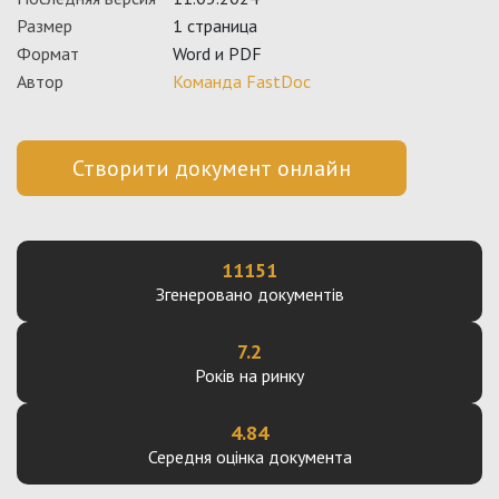
Размер
1 страница
Формат
Word и PDF
Автор
Команда FastDoc
Створити документ онлайн
11151
Згенеровано документів
7.2
Років на ринку
4.84
Середня оцінка документа