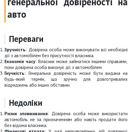
генеральної довіреності на
авто
Переваги
Зручність
: Довірена особа може виконувати всі необхідні
дії з автомобілем без присутності власника.
Економія часу
: Власник може займатися іншими справами,
поки довірена особа виконує дії з автомобілем.
Гнучкість
: Генеральна довіреність може бути видана на
будь-який термін, що зручно для довготривалих
відряджень або інших обставин.
Недоліки
Ризик зловживання
: Довірена особа може використати
автомобіль не за призначенням або навіть продати його
без відома власника.
Фінансові втрати
: У разі неправомірних дій довіреної