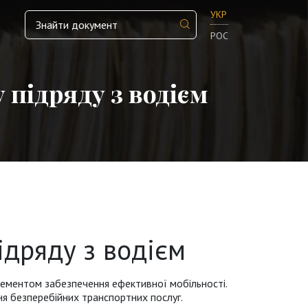
УКР
РОС
підряду з водієм
ідряду з водієм
ментом забезпечення ефективної мобільності.
ня безперебійних транспортних послуг.