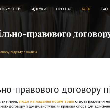
ОКУМЕНТИ
ВІДГУКИ
ПРО НАС
БЛОГ
FAQ
льно-правового договору 
овору підряду з водієм
но-правового договору п
є значення,
угоди на надання послуг водія
стають важливим еле
рмою договору підряду, виступає як правова опора для здійснен