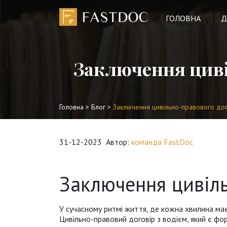
ГОЛОВНА
Д
Заключення циві
Головна
>
Блог
>
Заключення цивільно-правового дог
31-12-2023
Автор:
команда FastDoc
Заключення цивіль
У сучасному ритмі життя, де кожна хвилина ма
Цивільно-правовий договір з водієм, який є фо