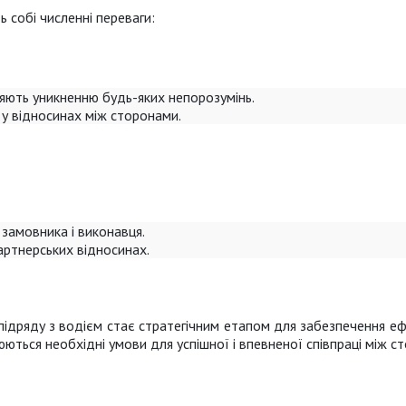
 собі численні переваги:
яють уникненню будь-яких непорозумінь.
 у відносинах між сторонами.
 замовника і виконавця.
партнерських відносинах.
ідряду з водієм стає стратегічним етапом для забезпечення ефе
юються необхідні умови для успішної і впевненої співпраці між с